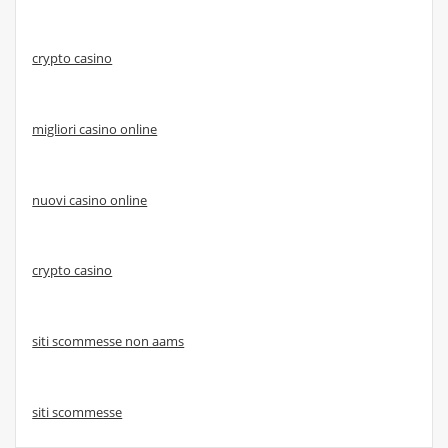
crypto casino
migliori casino online
nuovi casino online
crypto casino
siti scommesse non aams
siti scommesse