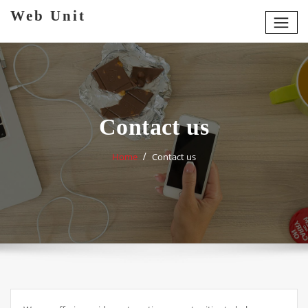
Skip
Web Unit
to
content
Contact us
Home
Contact us