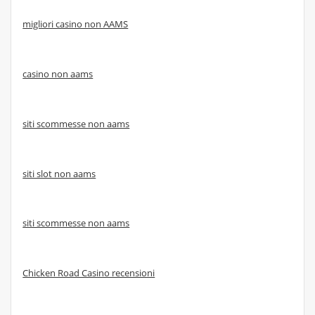
migliori casino non AAMS
casino non aams
siti scommesse non aams
siti slot non aams
siti scommesse non aams
Chicken Road Casino recensioni