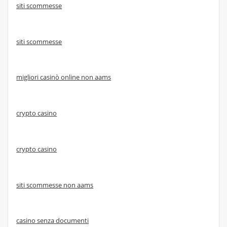
siti scommesse
siti scommesse
migliori casinò online non aams
crypto casino
crypto casino
siti scommesse non aams
casino senza documenti