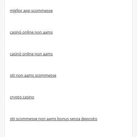
miglior app scommesse
casinò online non aams
casinò online non aams
siti non aams scommesse
crypto casino
siti scommesse non aams bonus senza deposito